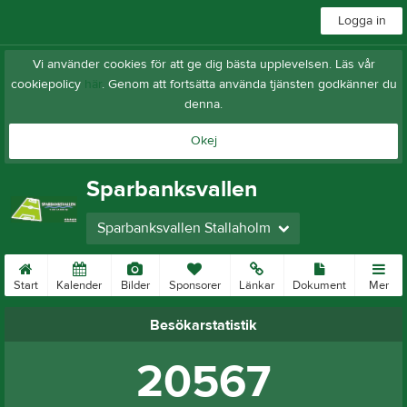
Logga in
Vi använder cookies för att ge dig bästa upplevelsen. Läs vår
cookiepolicy
här
. Genom att fortsätta använda tjänsten godkänner du
denna.
Okej
Sparbanksvallen
Sparbanksvallen Stallaholm
Start
Kalender
Bilder
Sponsorer
Länkar
Dokument
Mer
Besökarstatistik
20567