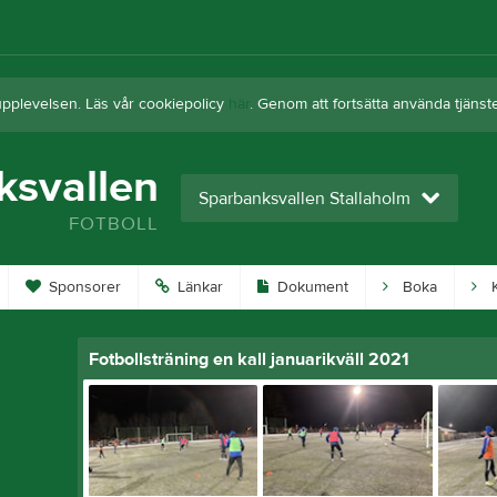
upplevelsen. Läs vår cookiepolicy
här
. Genom att fortsätta använda tjän
ksvallen
Sparbanksvallen Stallaholm
FOTBOLL
Sponsorer
Länkar
Dokument
Boka
K
Fotbollsträning en kall januarikväll 2021