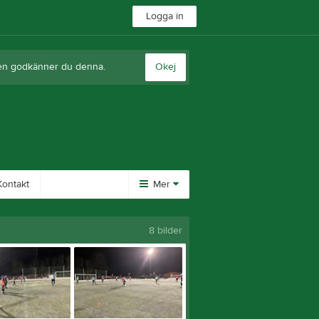
Logga in
sten godkänner du denna.
Okej
ontakt
Mer
Huvudmeny
Övrigt
8 bilder
Logotype
Besökarstatistik
Styrelsen
Om oss