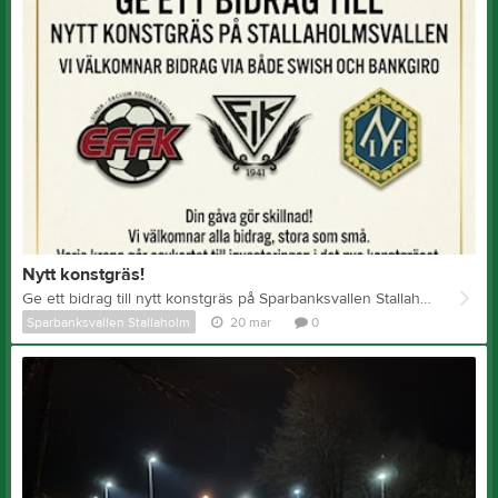
Nytt konstgräs!
Ge ett bidrag till nytt konstgräs på Sparbanksvallen Stallaholm Detta projekt drivs gemensamt av: EFFK, FIK, NIF Din gåva gör skillnad! Vi välkomnar alla bidrag, stora som små. Varje krona går oavkortat till investeringen i det nya konstgräset. Du väljer själv en frivillig summa som passar dig. Swish nummer: 123 345 31 56 Skriv ditt namn & ”konstgräs” som meddelande (så får du ditt namn på en skylt). eller Bankgiro: 710-7774
Sparbanksvallen Stallaholm
20 mar
0