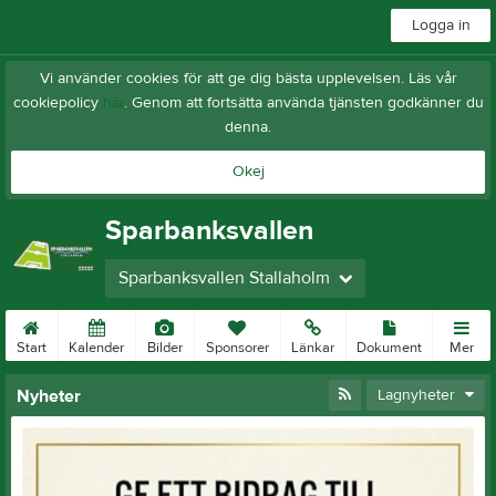
Logga in
Vi använder cookies för att ge dig bästa upplevelsen. Läs vår
cookiepolicy
här
. Genom att fortsätta använda tjänsten godkänner du
denna.
Okej
Sparbanksvallen
Sparbanksvallen Stallaholm
Start
Kalender
Bilder
Sponsorer
Länkar
Dokument
Mer
Nyheter
Lagnyheter