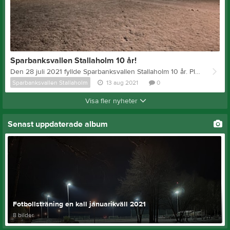
Sparbanksvallen Stallaholm 10 år!
Den 28 juli 2021 fyllde Sparbanksvallen Stallaholm 10 år. Planen invigdes den 28 juli 2011 i samband med Marknadsafton med ungdomsmatcher samt herrlagsmatch mellan Essunga och Vara kommunlag. Under våren 2012 färdigställdes förrådsbyggnaden med tillhörande kiosk och toalett. Elever vid bygglinjen vid Lagmansgymnasiet i Vara hjälpte till att färdigställa detta. Vid 1 års jubileet i juli 2012 spelades ungdomsmatcher för flickor samt damlagsmatch mellan Essunga och Grästorp kommunlag. Planen har varit flitigt uthyrd till både träningar och matcher under årens lopp. Främst under försäsongen av ägarklubbarna i kommunen men även av lag utifrån. 2018 spelades finalen i DM för herrlag på konstgräsplanen mellan IK Gauthiod – Norrby IF. Livslängden på konstgräset är ca 10 år och det kommer börja jobbas med planering av byte av konstgräset under hösten. Förhoppningsvis har vi nytt konstgräs på plats om 2–3 år. Vi har dock skött underhållet av planen bra under åren så den är fortfarande i bra skick. Vi vill passa på att tacka alla företag, privatpersoner och organisationer som hjälpt till att sponsra byggnationen på olika sätt. Se bilder från byggnationen, invigningen och 1 års jubileet här
Sparbanksvallen Stallaholm
13 aug 2021
0
Visa fler nyheter
Senast uppdaterade album
Fotbollsträning en kall januarikväll 2021
8 bilder