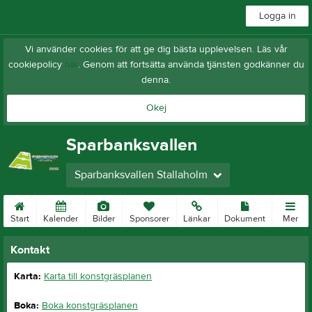
Logga in
Vi använder cookies för att ge dig bästa upplevelsen. Läs vår
cookiepolicy
här
. Genom att fortsätta använda tjänsten godkänner du
denna.
Okej
Sparbanksvallen
Sparbanksvallen Stallaholm
Start
Kalender
Bilder
Sponsorer
Länkar
Dokument
Mer
Kontakt
Karta:
Karta till konstgräsplanen
Boka:
Boka konstgräsplanen