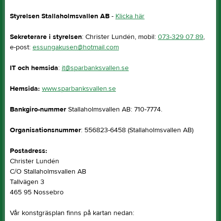
Styrelsen Stallaholmsvallen AB
-
Klicka här
Sekreterare i styrelsen
: Christer Lundén, mobil:
073-329 07 89
,
e-post:
essungakusen@hotmail.com
IT och hemsida
:
it@sparbanksvallen.se
Hemsida:
www.sparbanksvallen.se
Bankgiro-nummer
Stallaholmsvallen AB: 710-7774.
Organisationsnummer
: 556823-6458 (Stallaholmsvallen AB)
Postadress:
Christer Lundén
C/O Stallaholmsvallen AB
Tallvägen 3
465 95 Nossebro
Vår konstgräsplan finns på kartan nedan: