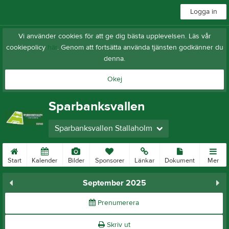
Logga in
Vi använder cookies för att ge dig bästa upplevelsen. Läs vår
cookiepolicy
här
. Genom att fortsätta använda tjänsten godkänner du
denna.
Okej
Sparbanksvallen
Sparbanksvallen Stallaholm
Start
Kalender
Bilder
Sponsorer
Länkar
Dokument
Mer
September 2025
Prenumerera
Skriv ut