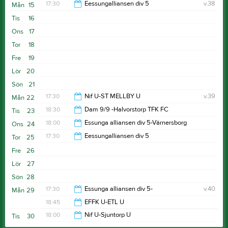
17:30
Eessungalliansen div 5
v.38
Mån
15
Tis
16
19:00
Ons
17
Tor
18
Fre
19
Lör
20
Sön
21
17:30
Nif U-ST MELLBY U
v.39
Mån
22
18:30
Dam 9/9 -Halvorstorp TFK FC
Tis
23
20:30
18:00
Essunga alliansen div 5-Värnersborg
Ons
24
21:30
17:30
Eessungalliansen div 5
Tor
25
21:00
Fre
26
19:00
Lör
27
Sön
28
17:30
Essunga alliansen div 5-
v.40
Mån
29
18:45
EFFK U-ETL U
18:45
18:00
Nif U-Sjuntorp U
Tis
30
21:00